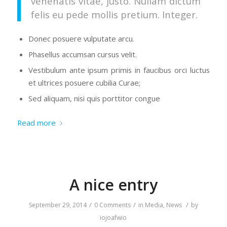
venenatis vitae, justo. Nullam dictum
felis eu pede mollis pretium. Integer.
Donec posuere vulputate arcu.
Phasellus accumsan cursus velit.
Vestibulum ante ipsum primis in faucibus orci luctus
et ultrices posuere cubilia Curae;
Sed aliquam, nisi quis porttitor congue
Read more
A nice entry
/
/
/
September 29, 2014
0 Comments
in
Media
,
News
by
iojoafwio