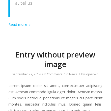
a, tellus.
Read more
Entry without preview
image
/
/
/
September 29, 2014
0 Comments
in
News
by
iojoafwio
Lorem ipsum dolor sit amet, consectetuer adipiscing
elit. Aenean commodo ligula eget dolor. Aenean massa.
Cum sociis natoque penatibus et magnis dis parturient
montes, nascetur ridiculus mus. Donec quam felis,
ultricies nec, pellentesque eu, pretium quis, sem.