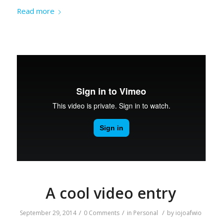
Read more
A cool video entry
/
/
/
September 29, 2014
0 Comments
in
Personal
by
iojoafwio