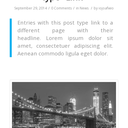
/
/
/
September 29, 2014
0 Comments
in
News
by
iojoafwio
Entries with this post type link to a
different page with their
headline. Lorem ipsum dolor sit
amet, consectetuer adipiscing elit.
Aenean commodo ligula eget dolor.