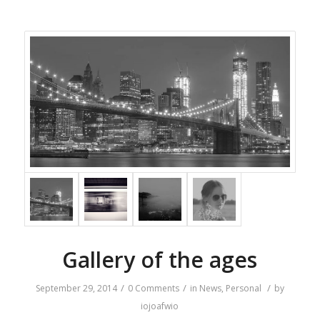
Gallery of the ages
/
/
/
September 29, 2014
0 Comments
in
News
,
Personal
by
iojoafwio