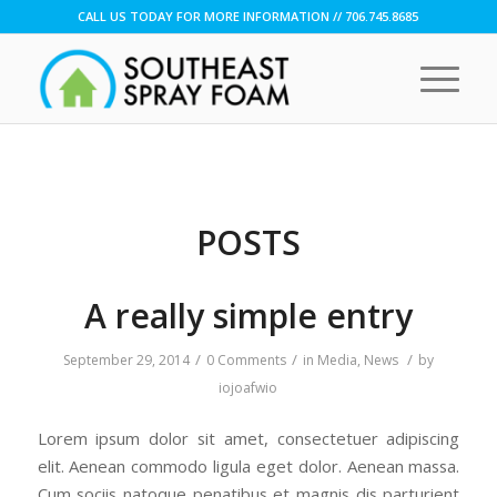
CALL US TODAY FOR MORE INFORMATION // 706.745.8685
POSTS
A really simple entry
/
/
/
September 29, 2014
0 Comments
in
Media
,
News
by
iojoafwio
Lorem ipsum dolor sit amet, consectetuer adipiscing
elit. Aenean commodo ligula eget dolor. Aenean massa.
Cum sociis natoque penatibus et magnis dis parturient